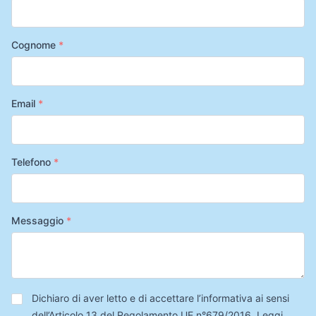
Cognome
*
Email
*
Telefono
*
Messaggio
*
Privacy
*
Dichiaro di aver letto e di accettare l’informativa ai sensi
dell’Articolo 13 del Regolamento UE n°679/2016.
Leggi