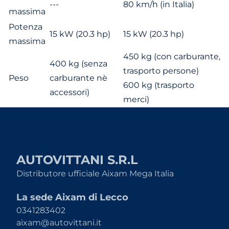
---
80 km/h (in Italia)
massima
Potenza
15 kW (20.3 hp)
15 kW (20.3 hp)
massima
450 kg (con carburante,
400 kg (senza
trasporto persone)
Peso
carburante nè
600 kg (trasporto
accessori)
merci)
AUTOVITTANI S.R.L
Distributore ufficiale Aixam Mega Italia
La sede Aixam di Lecco
0341283402
aixam@autovittani.it