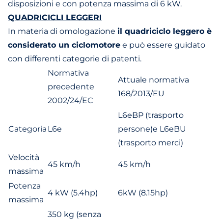
disposizioni e con potenza massima di 6 kW.
QUADRICICLI LEGGERI
In materia di omologazione
il quadriciclo leggero è
considerato un ciclomotore
e può essere guidato
con differenti categorie di patenti.
Normativa
Attuale normativa
precedente
168/2013/EU
2002/24/EC
L6eBP (trasporto
Categoria
L6e
persone)e L6eBU
(trasporto merci)
Velocità
45 km/h
45 km/h
massima
Potenza
4 kW (5.4hp)
6kW (8.15hp)
massima
350 kg (senza