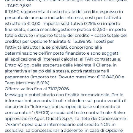
- TAEG 7,63%.
Il TAEG rappresenta il costo totale del credito espresso in
percentuale annua e include: interessi, costi per l’attività
istruttoria € 0,00, imposta sostitutiva 0,25% su importo
finanziato, spesa mensile gestione pratica € 2,50 - importo
totale dovuto (importo totale del credito + costo totale del
credito) per Opzione Maxirata € 15.399,95. I costi per
l’attività istruttoria, se previsti, concorrono alla
determinazione dell’importo finanziato e sono soggetti
all’applicazione di interessi calcolati al TAN contrattuale.
Entro 45 gg. dalla scadenza della Maxirata il Cliente, in
alternativa al saldo della stessa, potrà rateizzarne il
pagamento (importo tot. Dovuto massimo: € 16.846,00 e
Taeg Massimo: 8,01%)
Offerta valida fino al 31/12/2026.
Messaggio pubblicitario con finalità promozionale. Per le
informazioni precontrattuali richiedere sul punto vendita il
documento “Informazioni europee di base sul credito ai
consumatori” (SECCI) e copia del testo contrattuale. Salvo
approvazione Agos Ducato S.p.A. La Rete dei Concessionari
“Aixam” opera quale intermediario del credito NON in
esclusiva. La Concessionaria aderente, in caso di Opzione