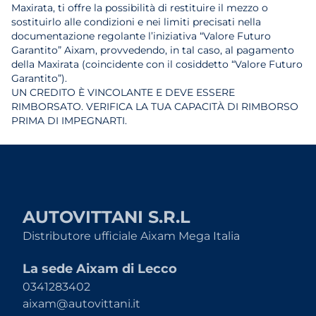
Maxirata, ti offre la possibilità di restituire il mezzo o
sostituirlo alle condizioni e nei limiti precisati nella
documentazione regolante l’iniziativa “Valore Futuro
Garantito” Aixam, provvedendo, in tal caso, al pagamento
della Maxirata (coincidente con il cosiddetto “Valore Futuro
Garantito”).
UN CREDITO È VINCOLANTE E DEVE ESSERE
RIMBORSATO. VERIFICA LA TUA CAPACITÀ DI RIMBORSO
PRIMA DI IMPEGNARTI.
AUTOVITTANI S.R.L
Distributore ufficiale Aixam Mega Italia
La sede Aixam di Lecco
0341283402
aixam@autovittani.it